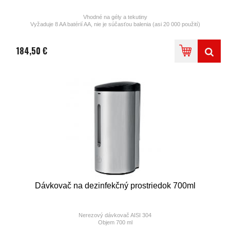
Vhodné na gély a tekutiny
Vyžaduje 8 AA batérií AA, nie je súčasťou balenia (asi 20 000 použití)
AC 220V napájací zdroj, je súčasťou balenia
Kapacita 1000 ml
Automatický infračervený senzor
184,50 €
Zahŕňa súpravu na upevnenie na stenu
Rozmery 262x123x114 mm
Hmotnosť 0,85 kg
Dávkovač na dezinfekčný prostriedok 700ml
Nerezový dávkovač AISI 304
Objem 700 ml
Napájanie so 6 batériami DC 9V / AA (niesú súčasťou balenie)