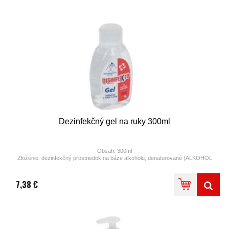
Dezinfekčný gel na ruky 300ml
Obsah: 300ml
Zloženie: dezinfekčný prostriedok na báze alkoholu, denaturované (ALKOHOL
MIN. 65% obj.)
Používajte bez vody
S vyklápacím horným viečkom
7,38 €