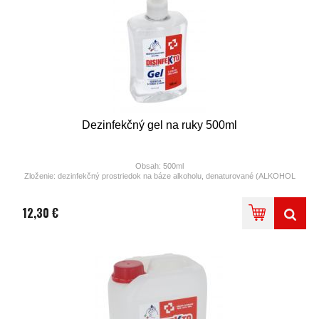
Dezinfekčný gel na ruky 500ml
Obsah: 500ml
Zloženie: dezinfekčný prostriedok na báze alkoholu, denaturované (ALKOHOL
MIN. 65% obj.)
Používajte bez vody
S dávkovačom
12,30 €