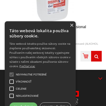
×
Dezinfekčný gél na ruky 5l Professional
Táto webová lokalita používa
súbory cookie.
Balenie: 5l
Táto webová lokalita používa súbory cookie na
Zloženie: dezinfekčný prostriedok na báze alkoholu, denaturované (ALKOHOL
MIN. 65% obj.)
zlepšenie používateľskej skúsenosti.
Používajte bez vody
Používaním našej webovej lokality vyjadrujete
88,56 €
súhlas s používaním všetkých súborov cookie v
súlade s našimi zásadami používania súborov
cookie.
Prečítať viac
NEVYHNUTNE POTREBNÉ
VŠEOBECNÉ INFORMÁCIE
VÝKONNOSŤ
CIELENIE
NEKLASIFIKOVANÉ