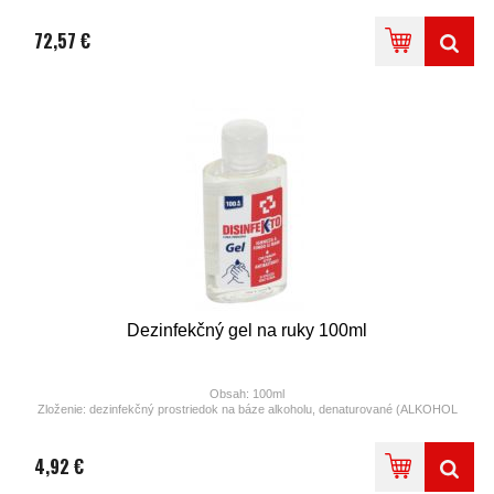
Snímacia vzdialenosť 5/9 cm
Indikátor slabej batérie
72,57 €
dávkovanie nastaviteľné od 0,5 - 2,5 ml
Rozmery 100x110x220 mm
Dezinfekčný gel na ruky 100ml
Obsah: 100ml
Zloženie: dezinfekčný prostriedok na báze alkoholu, denaturované (ALKOHOL
MIN. 65% obj.)
Používajte bez vody
S vyklápacím horným viečkom
4,92 €