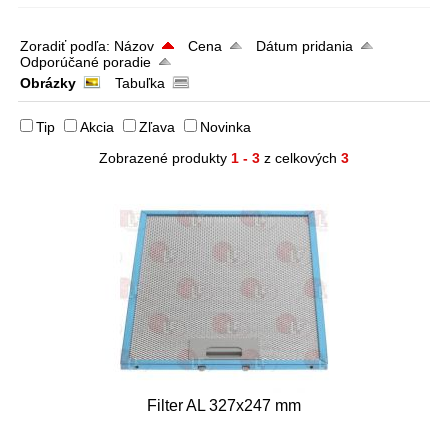
Zoradiť podľa:
Názov
Cena
Dátum pridania
Odporúčané poradie
Obrázky
Tabuľka
Tip
Akcia
Zľava
Novinka
Zobrazené produkty
1 - 3
z celkových
3
Filter AL 327x247 mm