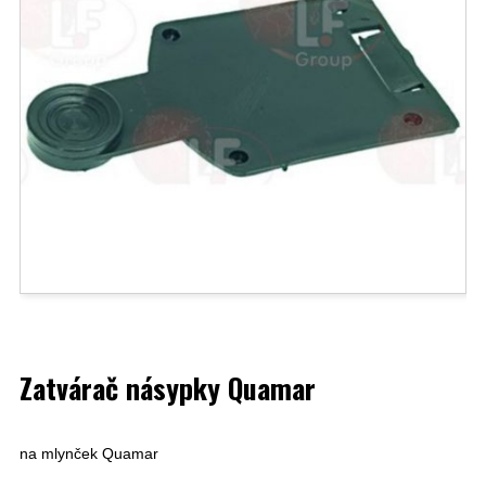
Zatvárač násypky Quamar
na mlynček Quamar