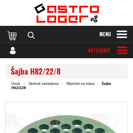
MENU
KATEGÓRIE
Šajba H82/22/8
Úvod
Stolové zariadenia
Mlynček na mäso
Šajba
H82/22/8