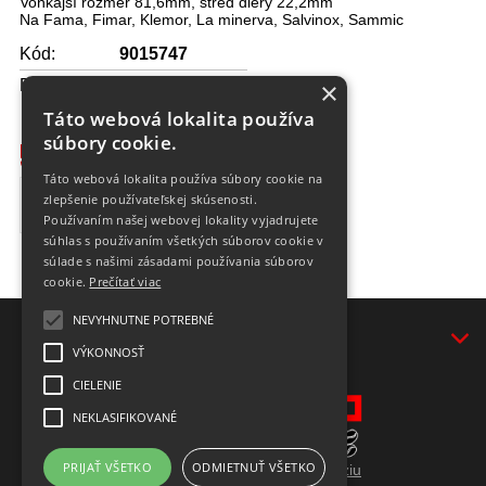
Vonkajší rozmer 81,6mm, stred diery 22,2mm
Na Fama, Fimar, Klemor, La minerva, Salvinox, Sammic
Kód:
9015747
×
Dostupnosť:
na objednávku
Táto webová lokalita používa
súbory cookie.
54,12 €
Táto webová lokalita používa súbory cookie na
zlepšenie používateľskej skúsenosti.
DO KOŠÍKA
Používaním našej webovej lokality vyjadrujete
súhlas s používaním všetkých súborov cookie v
súlade s našimi zásadami používania súborov
cookie.
Prečítať viac
NEVYHNUTNE POTREBNÉ
VŠEOBECNÉ INFORMÁCIE
VÝKONNOSŤ
CIELENIE
NEKLASIFIKOVANÉ
PRIJAŤ VŠETKO
ODMIETNUŤ VŠETKO
Prepnúť zobrazenie na plnú verziu